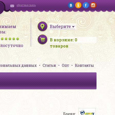
обратная связь
нимаем
Выберите
зы:
В корзине:
0
глосуточно
товаров
рсональных данных
Статьи
Опт
Контакты
Бренд: