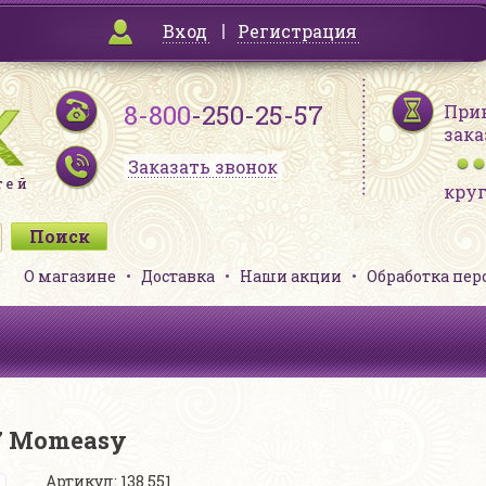
Вход
Регистрация
8-800
-250-25-57
При
зака
Заказать звонок
кру
О магазине
Доставка
Наши акции
Обработка пе
7 Momeasy
Артикул: 138 551