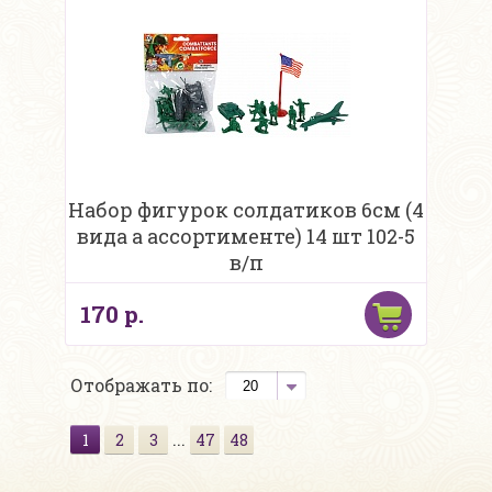
Набор фигурок солдатиков 6см (4
вида а ассортименте) 14 шт 102-5
в/п
170 р.
Отображать по:
...
1
2
3
47
48