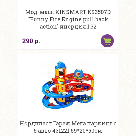
Мод. маш. KINSMART КS3507D
"Funny Fire Engine pull back
action" инерция 1:32
290 р.
Нордпласт Гараж Мега паркинг с
5 авто 431221 59*20*50см