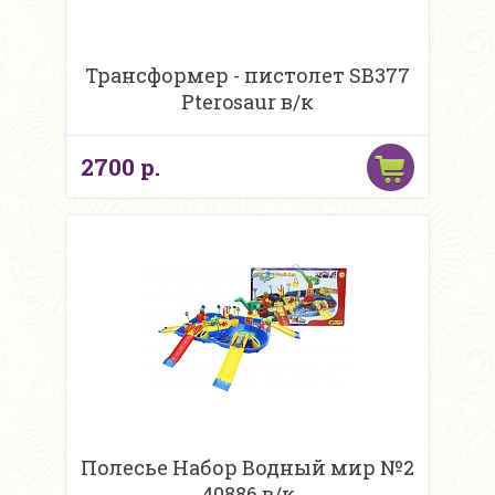
Трансформер - пистолет SB377
Pterosaur в/к
2700 р.
Полесье Набор Водный мир №2
40886 в/к