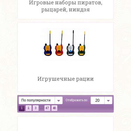
Игровые наборы пиратов,
рыцарей, ниндзя
Игрушечные рации
Отображать по:
...
1
2
3
47
48