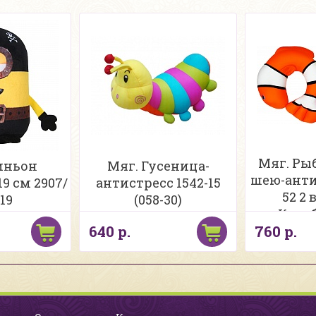
Мяг. Ры
иньон
Мяг. Гусеница-
шею-анти
9 см 2907/
антистресс 1542-15
52 2
19
(058-30)
Коро
640 р.
760 р.