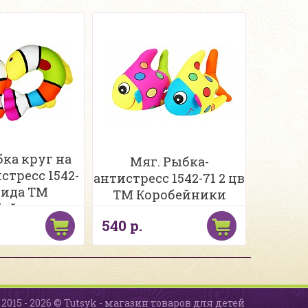
бка круг на
Мяг. Рыбка-
стресс 1542-
антистресс 1542-71 2 цв
 вида ТМ
ТМ Коробейники
бейники
540 р.
2015 - 2026 © Tutsyk - магазин товаров для детей