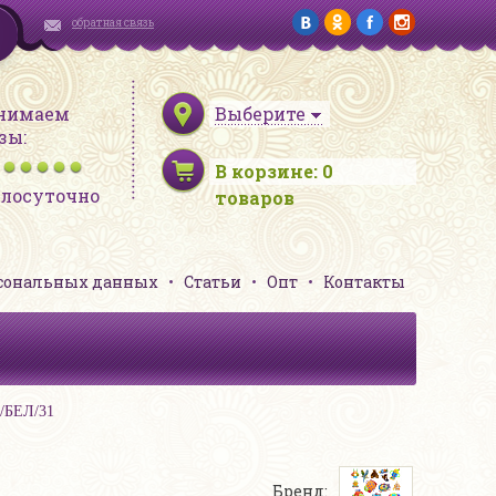
обратная связь
нимаем
Выберите
зы:
В корзине:
0
глосуточно
товаров
рсональных данных
Статьи
Опт
Контакты
1/БЕЛ/31
Бренд: