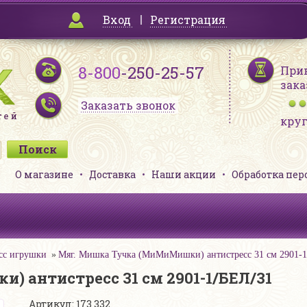
Вход
Регистрация
8-800
-250-25-57
При
зака
Заказать звонок
кру
О магазине
Доставка
Наши акции
Обработка пе
сс игрушки
Мяг. Мишка Тучка (МиМиМишки) антистресс 31 см 2901-
 антистресс 31 см 2901-1/БЕЛ/31
Артикул: 173 332