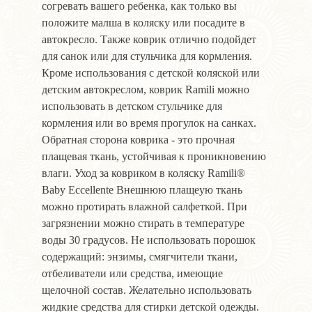
согревать вашего ребенка, как только вы
положите малша в коляску или посадите в
автокресло. Также коврик отлично подойдет
для санок или для стульчика для кормления.
Кроме использования с детской коляской или
детским автокреслом, коврик Ramili можно
использовать в детском стульчике для
кормления или во время прогулок на санках.
Обратная сторона коврика - это прочная
плащевая ткань, устойчивая к проникновению
влаги. Уход за ковриком в коляску Ramili®
Baby Eccellente Внешнюю плащеую ткань
можно протирать влажной салфеткой. При
загрязнении можно стирать в температуре
воды 30 градусов. Не использовать порошок
содержащий: энзимы, смягчители ткани,
отбеливатели или средства, имеющие
щелочной состав. Желательно использовать
жидкие средства для стирки детской одежды.