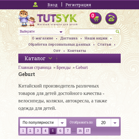
Вход
Регистрация
0
Выберите
О магазине
Доставка
Наши акции
Обработка персональных данных
Статьи
Опт
Контакты
Каталог
Главная страница
Бренды
Geburt
Geburt
Китайский производитель различных
товаров для детей достойного качества -
велосипеды, коляски, автокресла, а также
одежда для детей.
Отображать по:
...
1
2
3
4
5
6
7
16
17