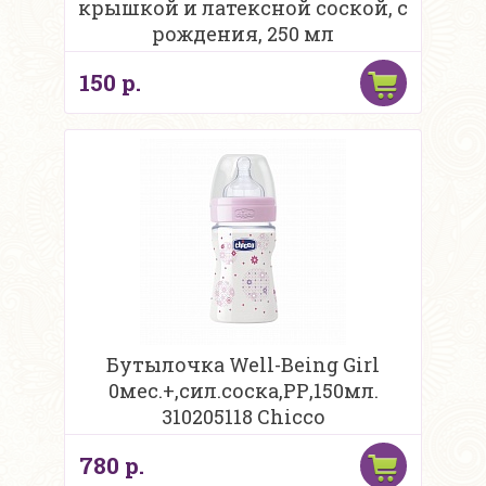
крышкой и латексной соской, с
рождения, 250 мл
150 р.
Бутылочка Well-Being Girl
0мес.+,сил.соска,РР,150мл.
310205118 Chicco
780 р.