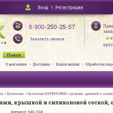
Вход
Регистрация
8-800
-250-25-57
При
зака
Заказать звонок
кру
О магазине
Доставка
Наши акции
Обработка пе
ия
Бутылочки
Бутылочка КУРНОСИКИ с ручками, крышкой и силиконо
, крышкой и силиконовой соской, от
Артикул: 046-1104