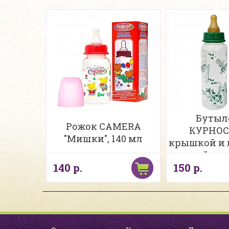
Бутыл
Рожок CAMERA
КУРНОС
"Мишки", 140 мл
крышкой и 
соской, с 
140 р.
150 р.
250 