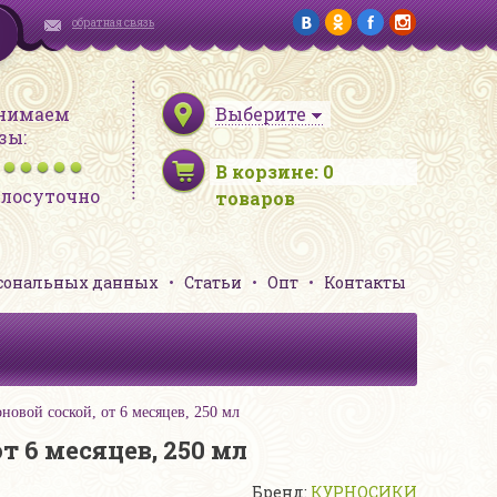
обратная связь
нимаем
Выберите
зы:
В корзине:
0
глосуточно
товаров
рсональных данных
Статьи
Опт
Контакты
вой соской, от 6 месяцев, 250 мл
 6 месяцев, 250 мл
Бренд:
КУРНОСИКИ