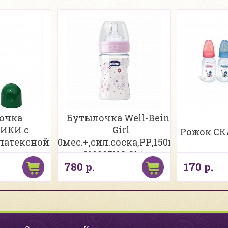
очка
Бутылочка Well-Being
ИКИ с
Girl
Рожок СК
латексной
0мес.+,сил.соска,РР,150мл.
рождения,
310205118 Chicco
780 р.
170 р.
мл