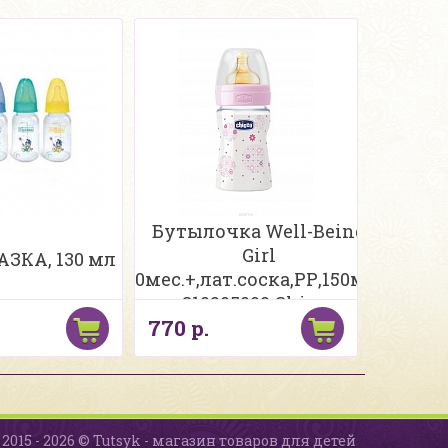
Бутылочка Well-Being
Girl
АЗКА, 130 мл
0мес.+,лат.соска,РР,150мл.
310205002 Chicco
770 р.
2015 - 2026 © Tutsyk - магазин товаров для детей