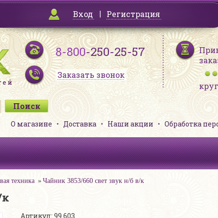
Вход
Регистрация
8-800
-250-25-57
При
зака
Заказать звонок
кру
О магазине
Доставка
Наши акции
Обработка пе
вая техника
Чайник 3853/660 свет звук н/б в/к
/к
Артикул: 99 603