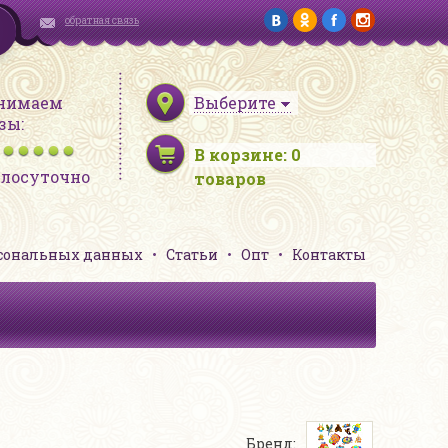
обратная связь
нимаем
Выберите
зы:
В корзине:
0
глосуточно
товаров
рсональных данных
Статьи
Опт
Контакты
Бренд: