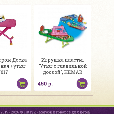
тром Доска
Игрушка пластм.
ная +утюг
"Утюг с гладильной
У617
доской", HEMAR
450 р.
2015 - 2026 © Tutsyk - магазин товаров для детей