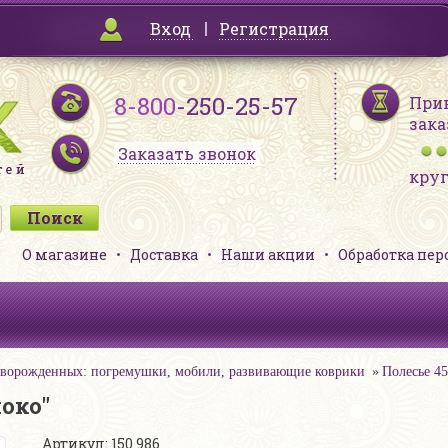
Вход
Регистрация
8-800
-250-25-57
При
зака
Заказать звонок
кру
О магазине
Доставка
Наши акции
Обработка пе
оворожденных: погремушки, мобили, развивающие коврики
Полесье 4
око"
Артикул: 150 986