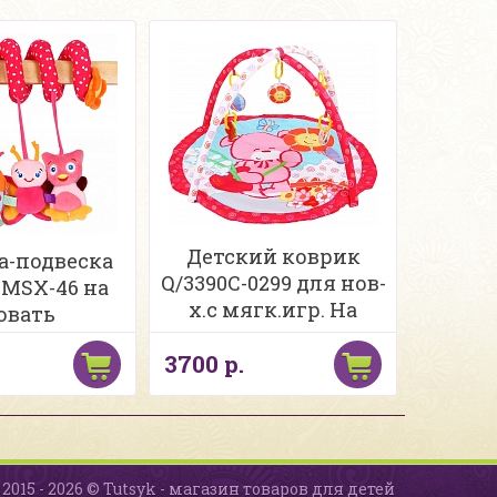
Детский коврик
-подвеска
Q/3390C-0299 для нов-
 MSX-46 на
х.c мягк.игр. На
овать
радость малышам в
3700 р.
сумке
2015 - 2026 © Tutsyk - магазин товаров для детей