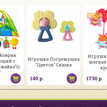
Коврик
Игрушка
Игрушка Погремушка
ющий с
мягкая
"Цветок" Сказка
жайка"(с
кр
9 в сумке
140 р.
1730 р.