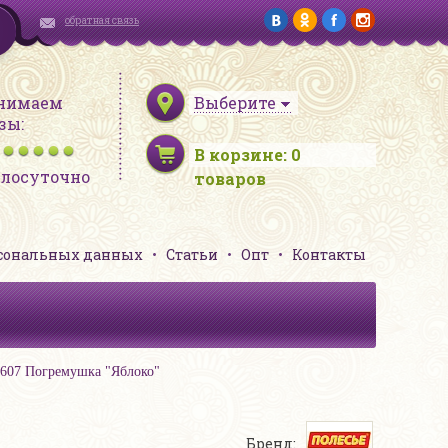
обратная связь
нимаем
Выберите
зы:
В корзине:
0
глосуточно
товаров
рсональных данных
Статьи
Опт
Контакты
5607 Погремушка "Яблоко"
Бренд: