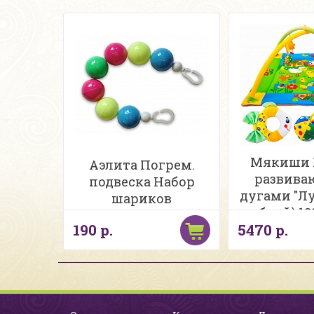
Мякиши 
Аэлита Погрем.
развива
подвеска Набор
дугами "Лу
шариков
рыбкой) 18
190 р.
5470 р.