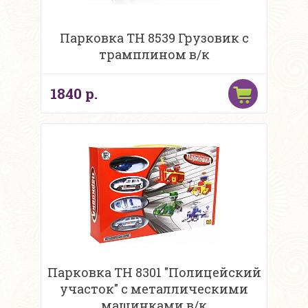
Парковка TH 8539 Грузовик с
трамплином в/к
1840 р.
Парковка TH 8301 "Полицейский
участок" с металлическими
машинками в/к