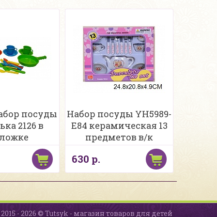
абор посуды
Набор посуды YH5989-
ька 2126 в
E84 керамическая 13
ложке
предметов в/к
630 р.
2015 - 2026 © Tutsyk - магазин товаров для детей