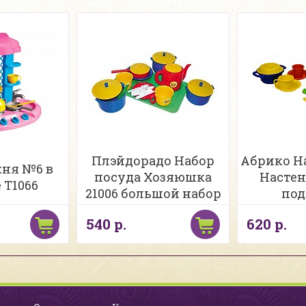
Плэйдорадо Набор
Абрико Н
хня №6 в
посуда Хозяюшка
Настен
 Т1066
21006 большой набор
под
540 р.
620 р.