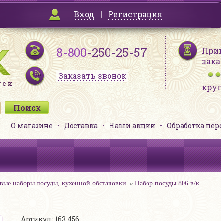
Вход
Регистрация
8-800
-250-25-57
При
зака
Заказать звонок
кру
О магазине
Доставка
Наши акции
Обработка пе
вые наборы посуды, кухонной обстановки
Набор посуды 806 в/к
Артикул: 163 456