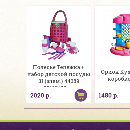
Полесье Тележка +
Орион Ку
набор детской посуды
коробке
31 (элем.) 44389
38*25*55см
2020 р.
1480 р.