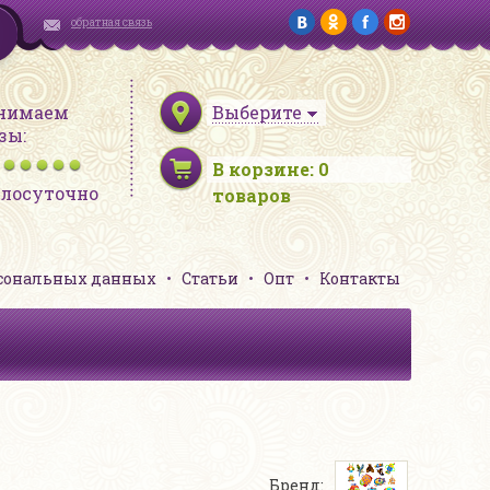
обратная связь
нимаем
Выберите
зы:
В корзине:
0
глосуточно
товаров
рсональных данных
Статьи
Опт
Контакты
Бренд: