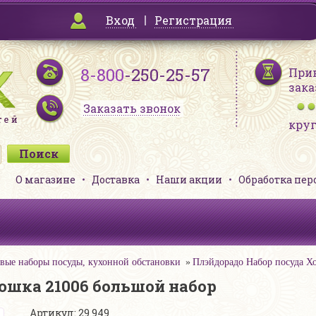
Вход
Регистрация
8-800
-250-25-57
При
зака
Заказать звонок
кру
О магазине
Доставка
Наши акции
Обработка пе
вые наборы посуды, кухонной обстановки
Плэйдорадо Набор посуда Х
юшка 21006 большой набор
Артикул: 29 949