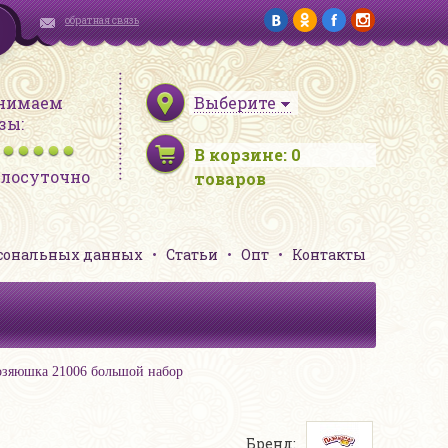
обратная связь
нимаем
Выберите
зы:
В корзине:
0
глосуточно
товаров
рсональных данных
Статьи
Опт
Контакты
озяюшка 21006 большой набор
Бренд: