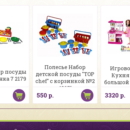
Полесье Набор
Игрово
ор посуды
детской посуды "TOP
Кухня
ка 7 2179
chef" с корзинкой №2
большой 
42651
550 р.
3320 р.