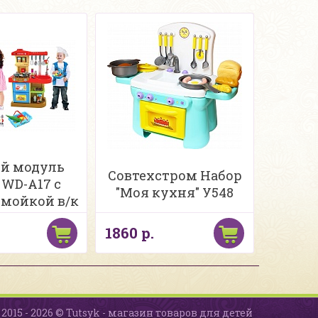
й модуль
Совтехстром Набор
 WD-A17 c
"Моя кухня" У548
мойкой в/к
1860 р.
2015 - 2026 © Tutsyk - магазин товаров для детей