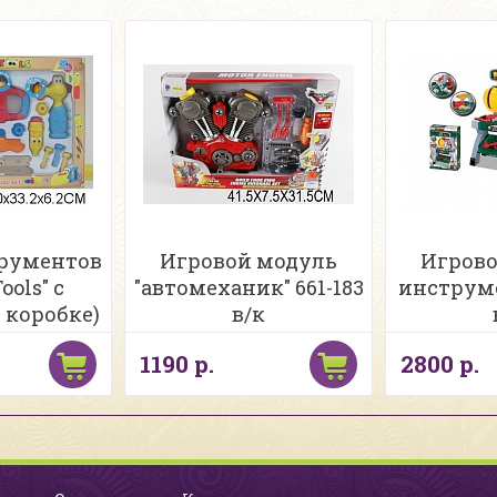
трументов
Игровой модуль
Игрово
ools" с
"автомеханик" 661-183
инструме
 коробке)
в/к
1190 р.
2800 р.