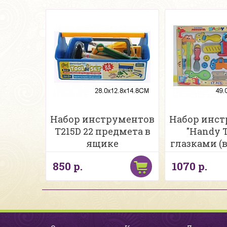
Набор инструментов
Набор инс
T215D 22 предмета в
"Handy T
ящике
глазками (в
850 р.
1070 р.