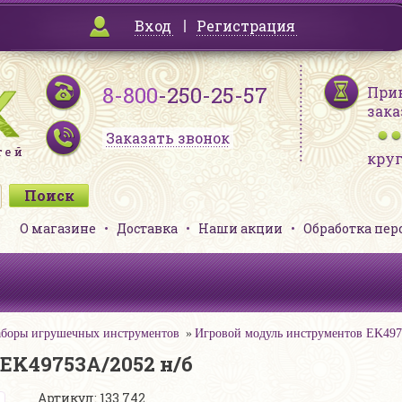
Вход
Регистрация
8-800
-250-25-57
При
зака
Заказать звонок
кру
О магазине
Доставка
Наши акции
Обработка пе
боры игрушечных инструментов
Игровой модуль инструментов EK497
EK49753A/2052 н/б
Артикул: 133 742