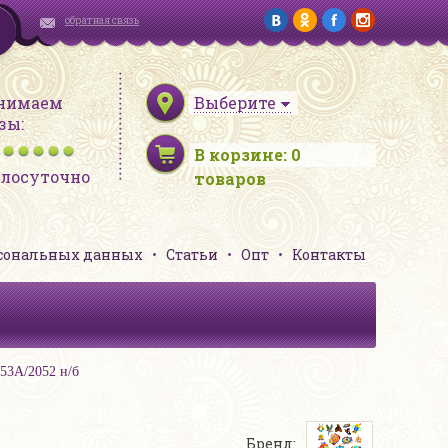
обратная связь
нимаем
Выберите
зы:
В корзине:
0
глосуточно
товаров
рсональных данных
Статьи
Опт
Контакты
53A/2052 н/б
Бренд: