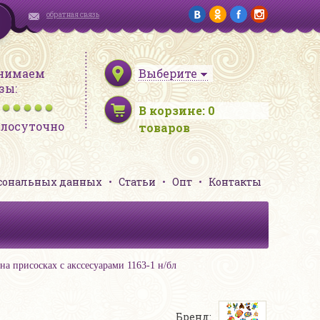
обратная связь
нимаем
Выберите
зы:
В корзине:
0
глосуточно
товаров
рсональных данных
Статьи
Опт
Контакты
а присосках с акссесуарами 1163-1 н/бл
Бренд: