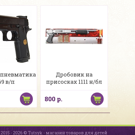
 пневматика
Дробовик на
69 в/п
присосках 1111 н/бл
800 р.
2015 - 2026 © Tutsyk - магазин товаров для детей