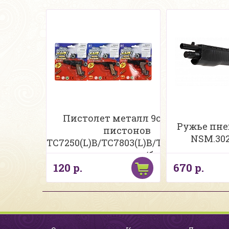
Пистолет металл 9см по 8
Ружье пн
пистонов
NSM.302
TC7250(L)B/TC7803(L)B/TC7888(L)B
в ассорт. н/бл
120 р.
670 р.