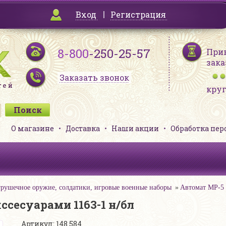
Вход
Регистрация
8-800
-250-25-57
При
зака
Заказать звонок
кру
О магазине
Доставка
Наши акции
Обработка пе
рушечное оружие, солдатики, игровые военные наборы
Автомат MP-5 н
ссесуарами 1163-1 н/бл
Артикул: 148 584