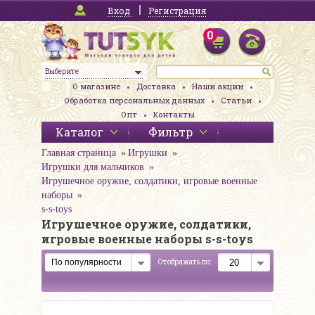
Вход
Регистрация
0
Выберите
О магазине
Доставка
Наши акции
Обработка персональных данных
Статьи
Опт
Контакты
Каталог
Фильтр
Главная страница
Игрушки
Игрушки для мальчиков
Игрушечное оружие, солдатики, игровые военные
наборы
s-s-toys
Игрушечное оружие, солдатики,
игровые военные наборы s-s-toys
Отображать по: