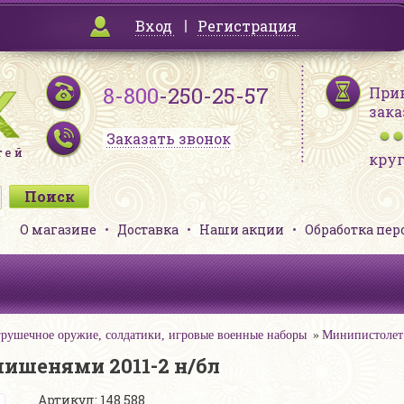
Вход
Регистрация
8-800
-250-25-57
При
зака
Заказать звонок
кру
О магазине
Доставка
Наши акции
Обработка пе
рушечное оружие, солдатики, игровые военные наборы
Минипистолет 
ишенями 2011-2 н/бл
Артикул: 148 588