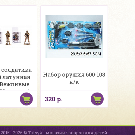
 солдатика
Набор оружия 600-108
м) латунная
н/к
 "Вежливые
L в асс. в/к
320 р.
2015 - 2026 © Tutsyk - магазин товаров для детей