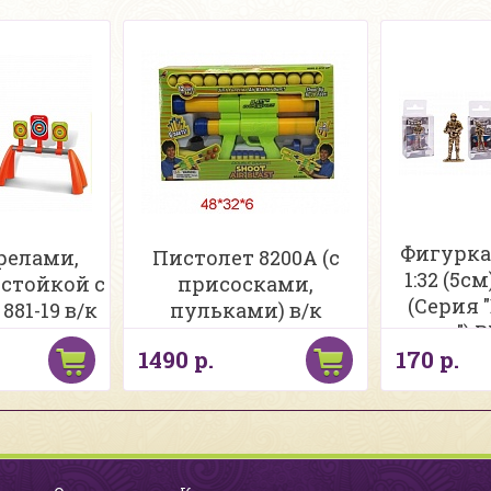
Фигурка
релами,
Пистолет 8200A (с
1:32 (5с
стойкой с
присосками,
(Серия
81-19 в/к
пульками) в/к
люди") PP
1490 р.
170 р.