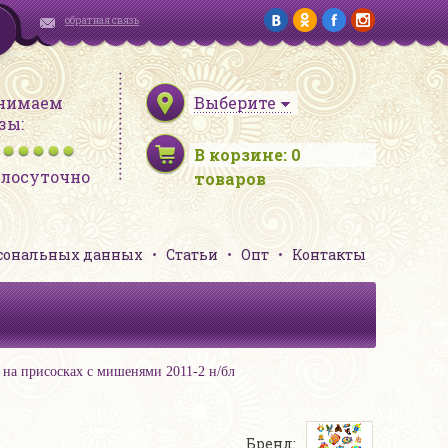
обратная связь
нимаем
Выберите
зы:
В корзине:
0
глосуточно
товаров
рсональных данных
Статьи
Опт
Контакты
на присосках с мишенями 2011-2 н/бл
Бренд: