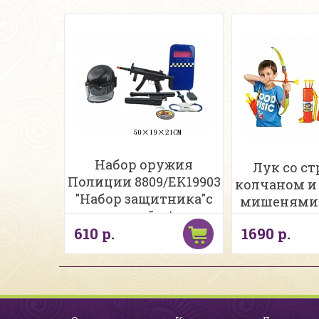
Набор оружия
Лук со ст
Полиции 8809/EK19903
колчаном и 
"Набор защитника"с
мишенями 8
каской в/п
610 р.
1690 р.