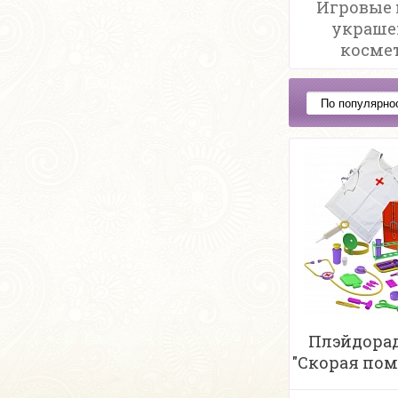
Игровые
украше
косме
Плэйдора
"Скорая пом