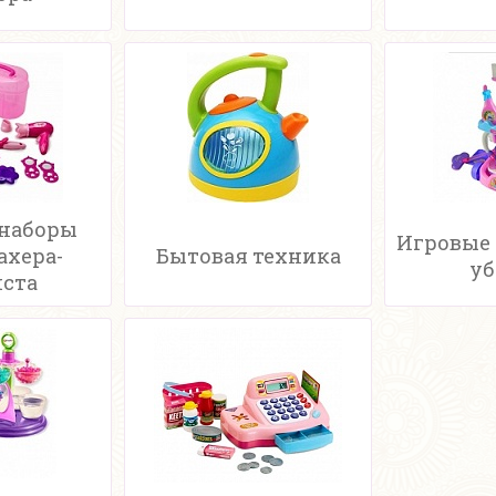
 наборы
Игровые 
ахера-
Бытовая техника
уб
иста