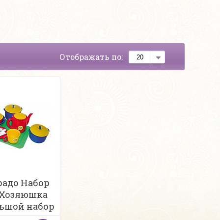
Отображать по:
адо Набор
 Хозяюшка
льшой набор