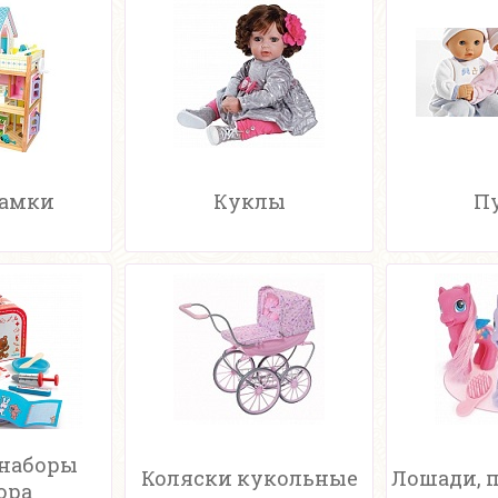
замки
Куклы
П
 наборы
Коляски кукольные
Лошади, 
ора