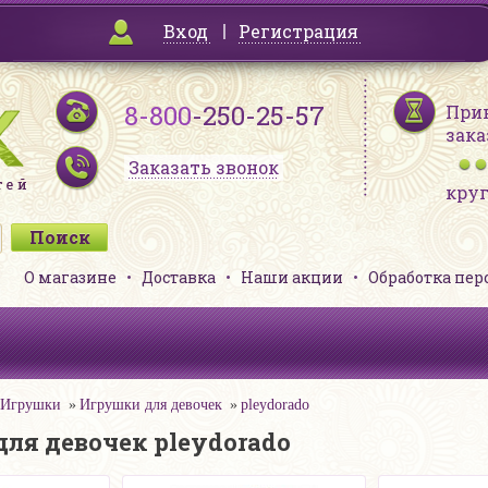
Вход
Регистрация
8-800
-250-25-57
При
зака
Заказать звонок
кру
О магазине
Доставка
Наши акции
Обработка пе
Игрушки
Игрушки для девочек
pleydorado
ля девочек pleydorado