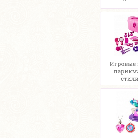
Игровые
парикм
стил