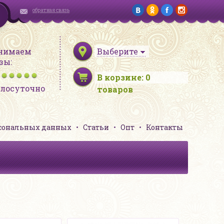
обратная связь
нимаем
Выберите
зы:
В корзине:
0
глосуточно
товаров
рсональных данных
Статьи
Опт
Контакты