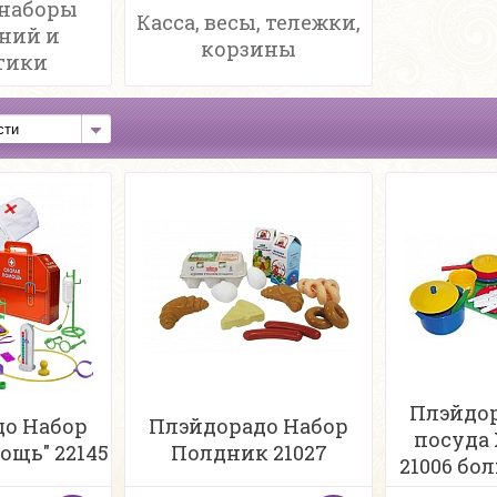
 наборы
Касса, весы, тележки,
ний и
корзины
тики
Плэйдор
до Набор
Плэйдорадо Набор
посуда
ощь" 22145
Полдник 21027
21006 бо