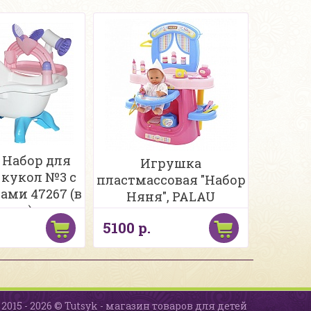
 Набор для
Игрушка
 кукол №3 с
пластмассовая "Набор
ами 47267 (в
Няня", PALAU
кете)
5100 р.
2015 - 2026 © Tutsyk - магазин товаров для детей