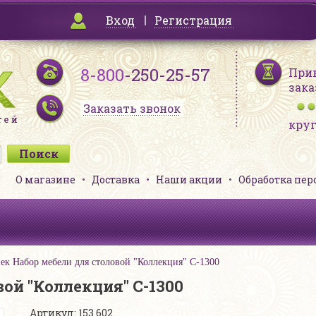
Вход
Регистрация
8-800
-250-25-57
При
зака
Заказать звонок
кру
О магазине
Доставка
Наши акции
Обработка пе
ек Набор мебели для столовой "Коллекция" С-1300
ой "Коллекция" С-1300
Артикул: 153 602