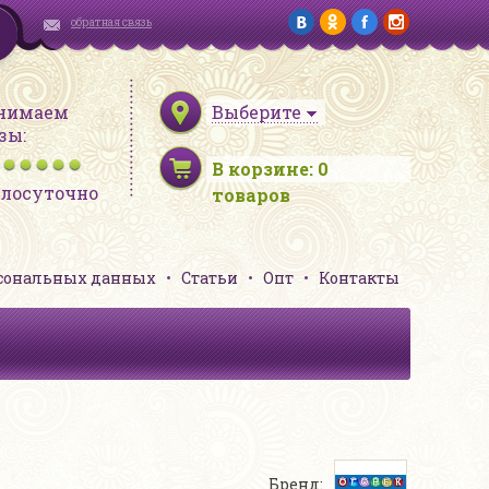
обратная связь
нимаем
Выберите
зы:
В корзине:
0
глосуточно
товаров
рсональных данных
Статьи
Опт
Контакты
Бренд: