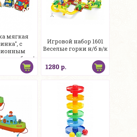
а мягкая
Игровой набор 1601
инка", с
Веселые горки н/б в/к
ционным
ом, набор 4
K'S KIDS
1280 р.