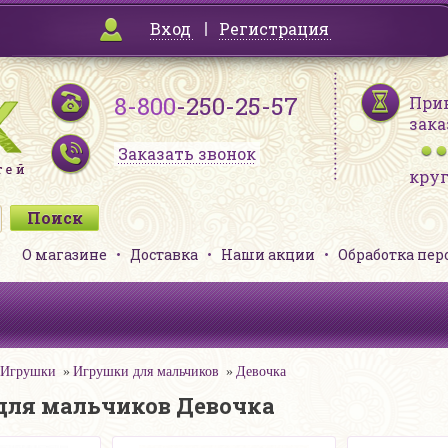
Вход
Регистрация
8-800
-250-25-57
При
зака
Заказать звонок
кру
О магазине
Доставка
Наши акции
Обработка пе
Игрушки
Игрушки для мальчиков
Девочка
для мальчиков Девочка