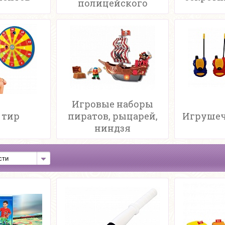
полицейского
Игровые наборы
 тир
пиратов, рыцарей,
Игрушеч
ниндзя