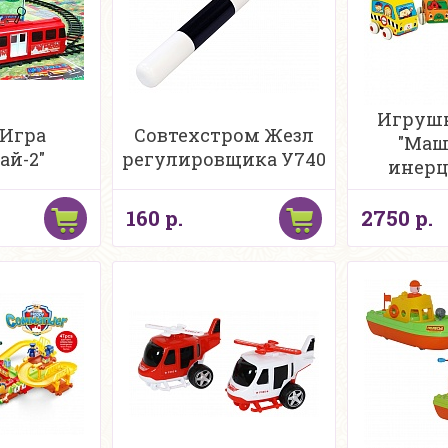
Игрушк
 Игра
Совтехстром Жезл
"Маш
ай-2"
регулировщика У740
инер
механизм
шт, 
160 р.
2750 р.