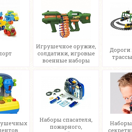
Игрушечное оружие,
Дороги
порт
солдатики, игровые
трассы
военные наборы
Наборы спасателя,
рушечных
Наборы
пожарного,
ментов
секретн