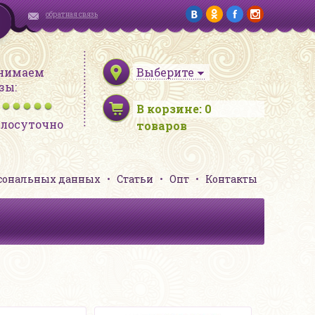
обратная связь
нимаем
Выберите
зы:
В корзине:
0
глосуточно
товаров
рсональных данных
Статьи
Опт
Контакты