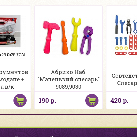
трументов
Абрико Наб.
Совтехс
емодане +
"Маленький слесарь"
Слеса
а в/к
9089,9030
190 р.
420 р.