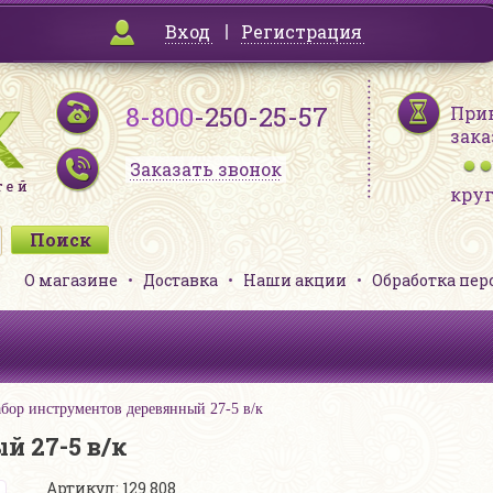
Вход
Регистрация
8-800
-250-25-57
При
зака
Заказать звонок
кру
О магазине
Доставка
Наши акции
Обработка пе
бор инструментов деревянный 27-5 в/к
 27-5 в/к
Артикул: 129 808