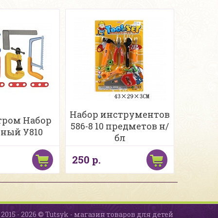
Набор инструментов
тром Набор
586-8 10 предметов н/
рный У810
бл
250 р.
2015 - 2026 © Tutsyk - магазин товаров для детей