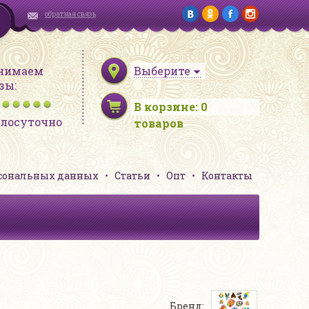
обратная связь
нимаем
Выберите
зы:
В корзине:
0
глосуточно
товаров
рсональных данных
Статьи
Опт
Контакты
Бренд: