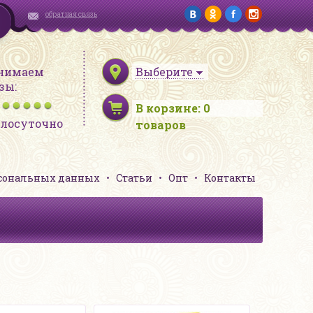
обратная связь
нимаем
Выберите
зы:
В корзине:
0
глосуточно
товаров
рсональных данных
Статьи
Опт
Контакты