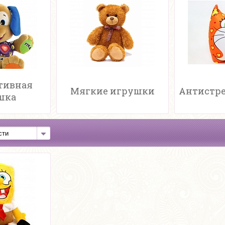
тивная
Мягкие игрушки
Антистре
шка