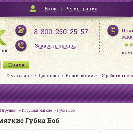
Вход
Регистрация
8-800
-250-25-57
При
зака
Заказать звонок
кру
О магазине
Доставка
Наши акции
Обработка пе
Игрушки
Игрушки мягкие
Губка Боб
ягкие Губка Боб