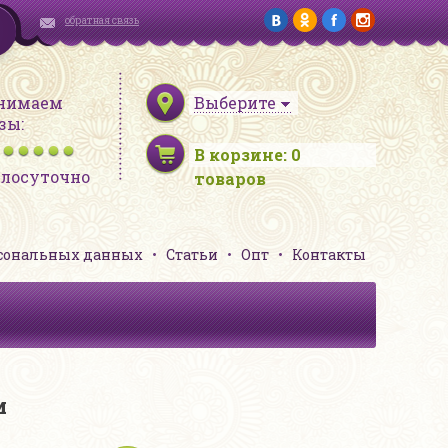
обратная связь
нимаем
Выберите
зы:
В корзине:
0
глосуточно
товаров
рсональных данных
Статьи
Опт
Контакты
и