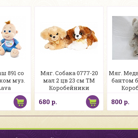
ш 891 со
Мяг. Собака 0777-20
Мяг. Медв
ком муз.
мал 2 цв 23 см ТМ
бантом 
Lava
Коробейники
Коро
680 р.
800 р.