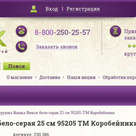
Вход
Регистрация
8-800
-250-25-57
При
зака
Заказать звонок
кру
О магазине
Доставка
Наши акции
Обработка пе
грушка Кошка Викси бело-серая 25 см 95205 ТМ Коробейники
ело-серая 25 см 95205 ТМ Коробейник
Артикул: 230 386