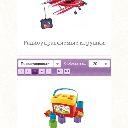
Радиоуправляемые игрушки
Отображать по:
...
1
2
3
4
5
123
124