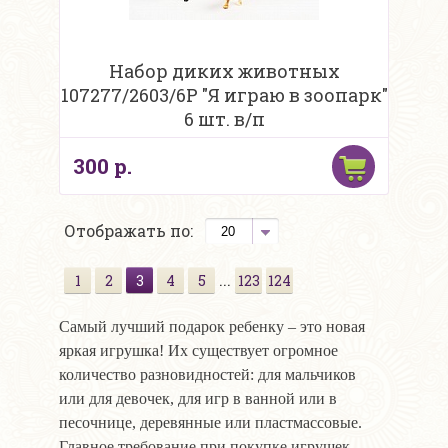
Набор диких животных
107277/2603/6Р "Я играю в зоопарк"
6 шт. в/п
300 р.
Отображать по:
...
1
2
3
4
5
123
124
Самый лучший подарок ребенку – это новая
яркая игрушка! Их существует огромное
количество разновидностей: для мальчиков
или для девочек, для игр в ванной или в
песочнице, деревянные или пластмассовые.
Главное требование при покупке игрушек