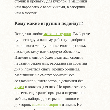
столик и кроватку для куколок, в машинки
или паровозик с вагончиками, в заборчик
или в мостик.
Кому какие игрушки подойдут?
Все детки любят
мягкие игрушки
. Выберите
лучшего друга вашему ребенку – доброго
плюшевого мишку или веселого щеночка,
ласковую кису или озорную обезьянку.
Именно с ним он будет делиться своими
первыми секретами, рассказывать события
дня и ложиться спать, крепко обнимая.
Мальчишки не смогут обойтись без
солдатиков и пистолетов, а девчонки без
кукол
и колясок для них. Но кроме этого у
нас есть еще трансформеры и игрушечная
мебель, наборы для игры в шпионов и
докторов,
железные дороги
и замки. Не