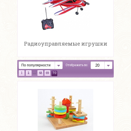
Радиоуправляемые игрушки
Отображать по:
...
1
2
68
69
70