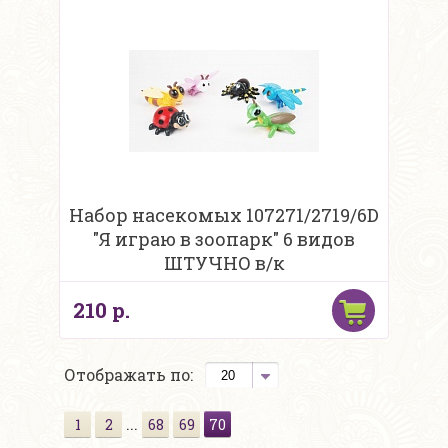
Набор насекомых 107271/2719/6D
"Я играю в зоопарк" 6 видов
ШТУЧНО в/к
210 р.
Отображать по:
...
1
2
68
69
70