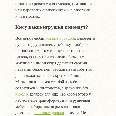
столик и кроватку для куколок, в машинки
или паровозик с вагончиками, в заборчик
или в мостик.
Кому какие игрушки подойдут?
Все детки любят
мягкие игрушки
. Выберите
лучшего друга вашему ребенку – доброго
плюшевого мишку или веселого щеночка,
ласковую кису или озорную обезьянку.
Именно с ним он будет делиться своими
первыми секретами, рассказывать события
дня и ложиться спать, крепко обнимая.
Мальчишки не смогут обойтись без
солдатиков и пистолетов, а девчонки без
кукол
и колясок для них. Но кроме этого у
нас есть еще трансформеры и игрушечная
мебель, наборы для игры в шпионов и
докторов,
железные дороги
и замки. Не