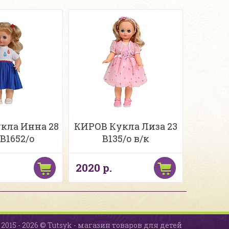
кла Инна 28
КИРОВ Кукла Лиза 23
 В1652/о
В135/о в/к
2020 р.
2015 - 2026 © Tutsyk - магазин товаров для детей