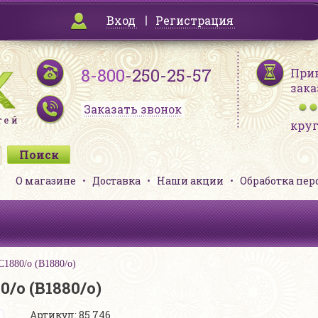
Вход
Регистрация
8-800
-250-25-57
При
зака
Заказать звонок
кру
О магазине
Доставка
Наши акции
Обработка пе
1880/о (В1880/о)
/о (В1880/о)
Артикул: 85 746