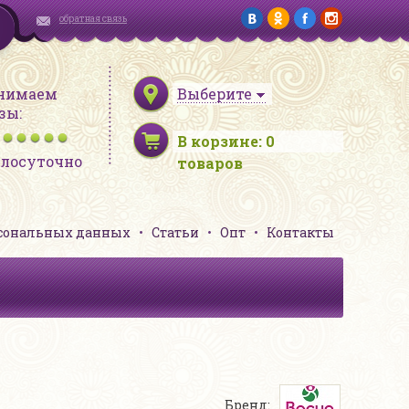
обратная связь
нимаем
Выберите
зы:
В корзине:
0
глосуточно
товаров
рсональных данных
Статьи
Опт
Контакты
Бренд: