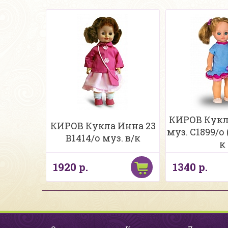
КИРОВ Кукл
КИРОВ Кукла Инна 23
муз. С1899/о 
В1414/о муз. в/к
к
1920 р.
1340 р.