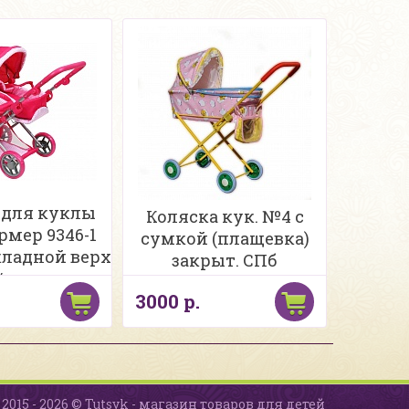
 для куклы
Коляска кук. №4 с
рмер 9346-1
сумкой (плащевка)
ладной верх
закрыт. СПб
/кор
3000 р.
2015 - 2026 © Tutsyk - магазин товаров для детей