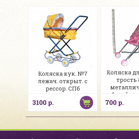
Коляска д
Коляска кук. №7
трость 
лежач. открыт. с
металлич
рессор. СПб
белой ра
3100 р.
700 р.