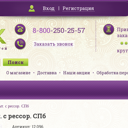
Вход
Регистрация
8-800
-250-25-57
При
зака
Заказать звонок
кру
О магазине
Доставка
Наши акции
Обработка пе
т. с рессор. СПб
 с рессор. СПб
Артикул: 12 096