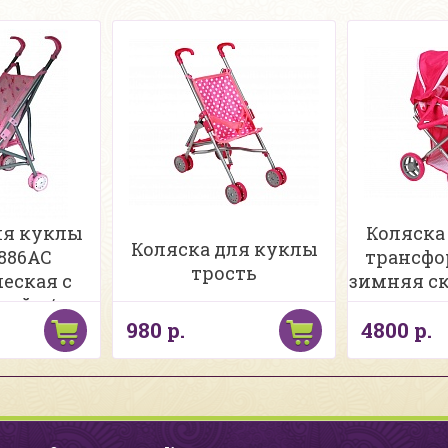
ля куклы
Коляска
Коляска для куклы
886AC
трансфо
трость
еская с
зимняя ск
мой в/п
в
980 р.
4800 р.