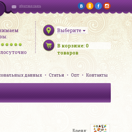
обратная связь
нимаем
Выберите
зы:
В корзине:
0
глосуточно
товаров
рсональных данных
Статьи
Опт
Контакты
Бренд: