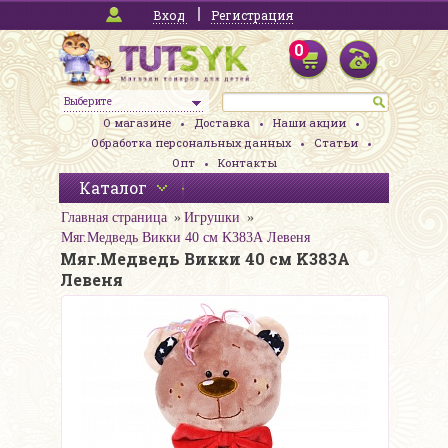
Вход
Регистрация
0
Выберите
О магазине
Доставка
Наши акции
Обработка персональных данных
Статьи
Опт
Контакты
Каталог
Главная страница
Игрушки
Мяг.Медведь Викки 40 см K383А Левеня
Мяг.Медведь Викки 40 см K383А
Левеня