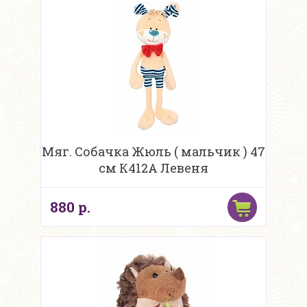
Мяг. Собачка Жюль ( мальчик ) 47
см К412А Левеня
880 р.