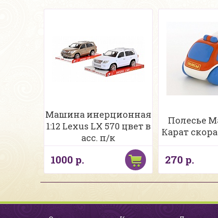
Машина инерционная
Полесье Ма
1:12 Lexus LX 570 цвет в
Карат скор
асс. п/к
1000 р.
270 р.