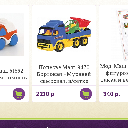
Мод. Маш.
Полесье Маш. 9470
ш. 61652
фигурок
Бортовая +Муравей
ая помощь
танка и в
самосвал, в/сетке
B-
2210 р.
340 р.