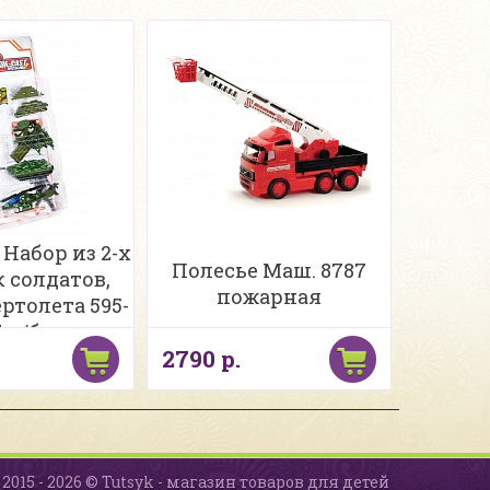
 Набор из 2-х
Полесье Маш. 8787
 солдатов,
пожарная
ертолета 595-
7 н/бл
2790 р.
2015 - 2026 © Tutsyk - магазин товаров для детей