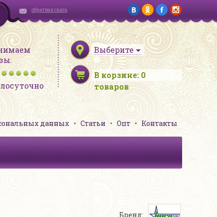
обратная связь
нимаем
Выберите
зы:
В корзине:
0
глосуточно
товаров
рсональных данных
Статьи
Опт
Контакты
Бренд: