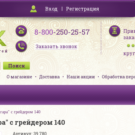
Вход
Регистрация
8-800
-250-25-57
При
зака
Заказать звонок
кру
О магазине
Доставка
Наши акции
Обработка пе
гара" с грейдером 140
а" с грейдером 140
Артикул: 39 780