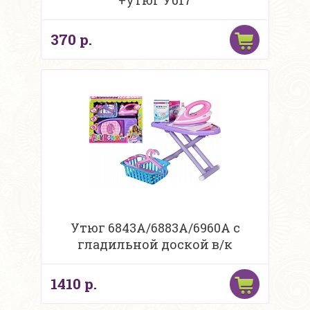
+утюг У617
370 р.
Утюг 6843A/6883A/6960A с
гладильной доской в/к
1410 р.