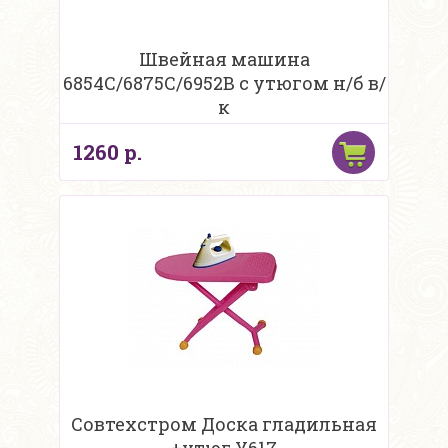
Швейная машина
6854C/6875С/6952B с утюгом н/б в/
к
1260 р.
Совтехстром Доска гладильная