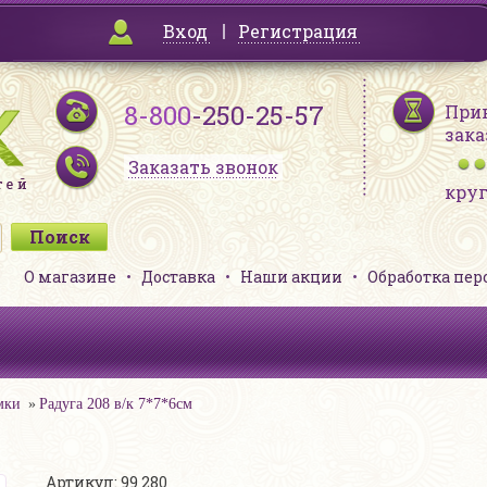
Вход
Регистрация
8-800
-250-25-57
При
зака
Заказать звонок
кру
О магазине
Доставка
Наши акции
Обработка пе
мки
Радуга 208 в/к 7*7*6см
Артикул: 99 280