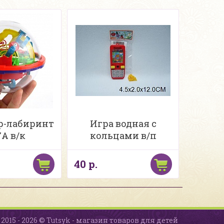
р-лабиринт
Игра водная с
7A в/к
кольцами в/п
40 р.
2015 - 2026 © Tutsyk - магазин товаров для детей