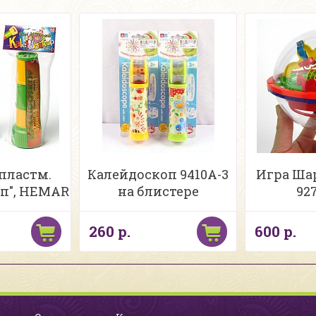
пластм.
Калейдоскоп 9410A-3
Игра Ша
п", HEMAR
на блистере
92
260 р.
600 р.