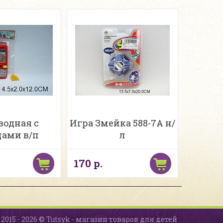
водная с
Игра Змейка 588-7A н/
ами в/п
л
170 р.
2015 - 2026 © Tutsyk - магазин товаров для детей