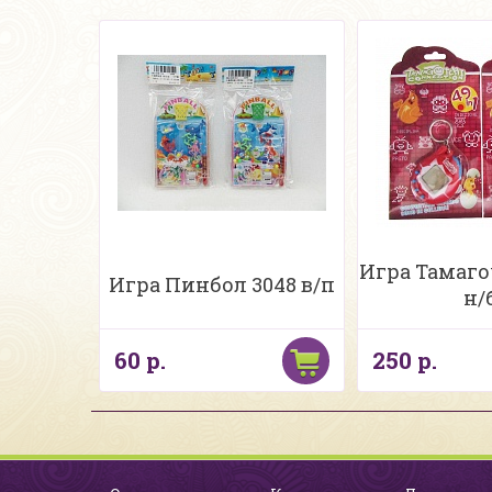
Игра Тамагоч
Игра Пинбол 3048 в/п
н/
60 р.
250 р.