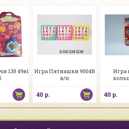
и 138 49в1
Игра Пятнашки 9004В
Игра 
б
в/п
кольц
40 р.
40 р.