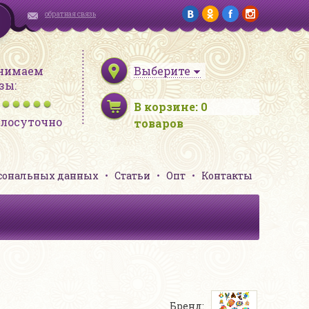
обратная связь
нимаем
Выберите
зы:
В корзине:
0
глосуточно
товаров
рсональных данных
Статьи
Опт
Контакты
Бренд: