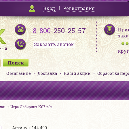
Вход
Регистрация
8-800
-250-25-57
При
зака
Заказать звонок
кру
О магазине
Доставка
Наши акции
Обработка пе
мки
Игра Лабиринт K03 в/п
Артикул: 144 490