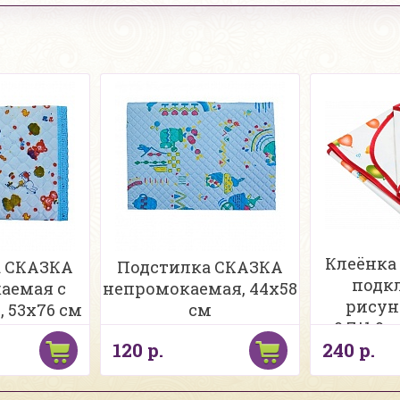
Клеёнка
а СКАЗКА
Подстилка СКАЗКА
подк
аемая с
непромокаемая, 44х58
рисун
 53х76 см
см
0,7*1,0
120 р.
240 р.