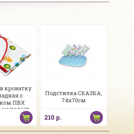
 в кроватку
Подстилка СКАЗКА,
ладная с
74х70см
ком ПВХ
м. КОЛОРИТ
210 р.