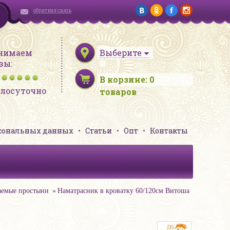
обратная связь
нимаем
Выберите
зы:
В корзине:
0
глосуточно
товаров
рсональных данных
Статьи
Опт
Контакты
аемые простыни
Наматрасник в кроватку 60/120см Витоша