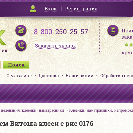
Вход
Регистрация
8-800
-250-25-57
При
зака
Заказать звонок
кру
О магазине
Доставка
Наши акции
Обработка пе
 пеленания, клеенки, наматрасники
Клеенки, наматрасники, непромок
см Витоша клеен с рис 0176