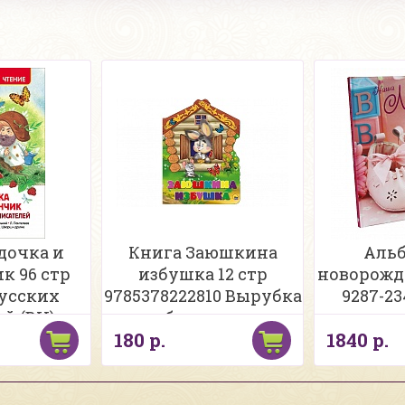
дочка и
Книга Заюшкина
Альб
к 96 стр
избушка 12 стр
новорожд
усских
9785378222810 Вырубка
9287-2
й (ВЧ)
большая
малышка.
180 р.
1840 р.
про перв