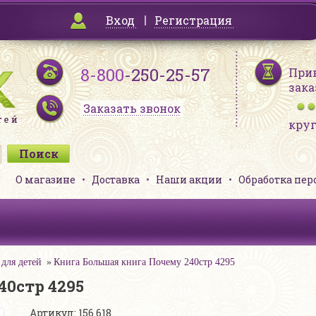
Вход
Регистрация
8-800
-250-25-57
При
зака
Заказать звонок
кру
О магазине
Доставка
Наши акции
Обработка пе
для детей
Книга Большая книга Почему 240стр 4295
40стр 4295
Артикул: 156 618