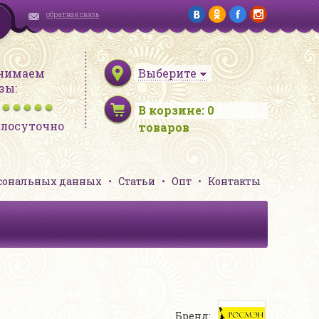
обратная связь
нимаем
Выберите
зы:
В корзине:
0
глосуточно
товаров
рсональных данных
Статьи
Опт
Контакты
Бренд: