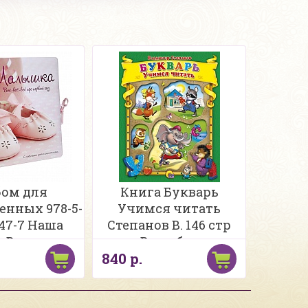
ом для
Книга Букварь
енных 978-5-
Учимся читать
347-7 Наша
Степанов В. 146 стр
 Все-все-все
Вырубка
840 р.
ый год 48с.