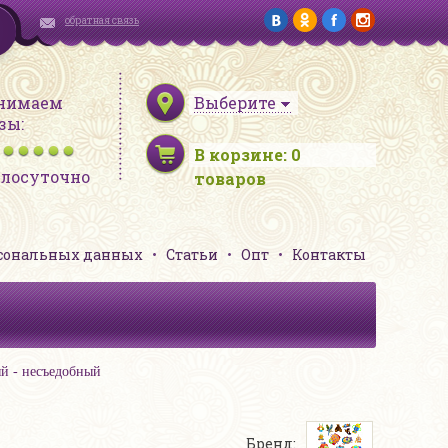
обратная связь
нимаем
Выберите
зы:
В корзине:
0
глосуточно
товаров
рсональных данных
Статьи
Опт
Контакты
й - несъедобный
Бренд: