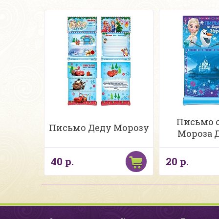
Письмо о
Письмо Деду Морозу
Мороза 
40 р.
20 р.