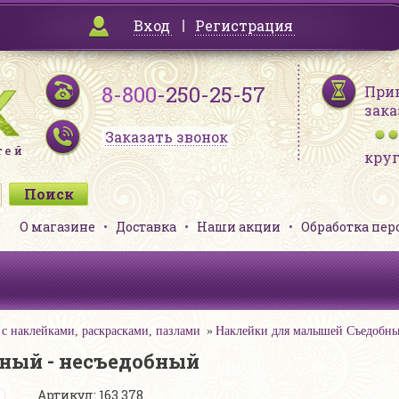
Вход
Регистрация
8-800
-250-25-57
При
зака
Заказать звонок
кру
О магазине
Доставка
Наши акции
Обработка пе
с наклейками, раскрасками, пазлами
Наклейки для малышей Съедобны
ный - несъедобный
Артикул: 163 378