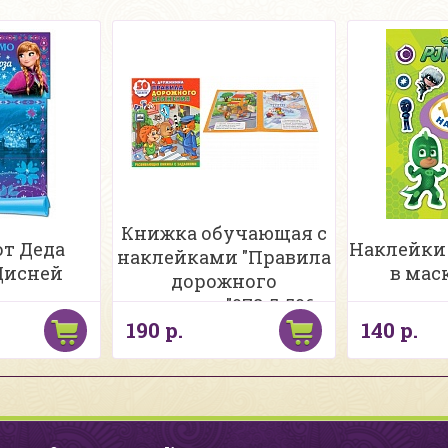
Книжка обучающая с
т Деда
Наклейки 
наклейками "Правила
Дисней
в мас
дорожного
движения"978-5-506-
190 р.
140 р.
01145-3 Умка