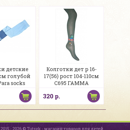
ки детские
Колготки дет р 16-
6 см голубой
17(56) рост 104-110см
Para socks
С695 ГАММА
320 р.
2015 - 2026 © Tutsyk - магазин товаров для детей