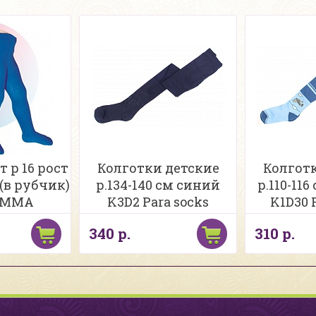
 р 16 рост
Колготки детские
Колгот
 (в рубчик)
р.134-140 см синий
р.110-11
ГАММА
K3D2 Para socks
K1D30 
340 р.
310 р.