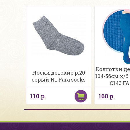
Колготки дет
Носки детские р.20
104-56см х/б
серый N1 Para socks
С143 
110 р.
160 р.