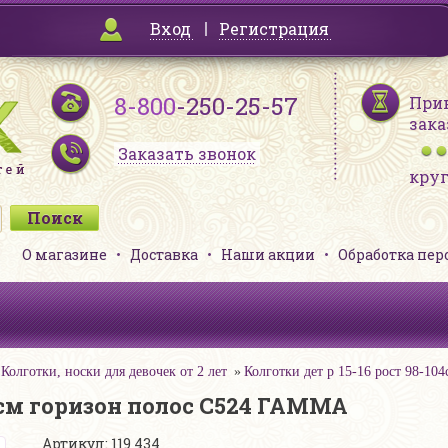
Вход
Регистрация
8-800
-250-25-57
При
зака
Заказать звонок
кру
О магазине
Доставка
Наши акции
Обработка пе
Колготки, носки для девочек от 2 лет
Колготки дет р 15-16 рост 98-1
04см горизон полос С524 ГАММА
Артикул: 119 434