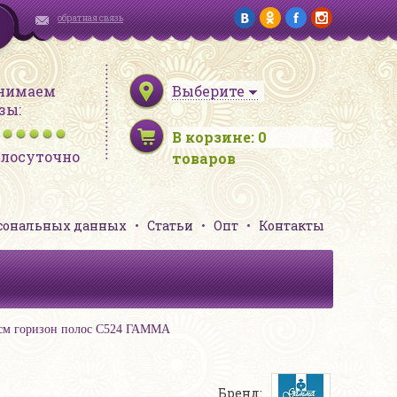
обратная связь
нимаем
Выберите
зы:
В корзине:
0
глосуточно
товаров
рсональных данных
Статьи
Опт
Контакты
04см горизон полос С524 ГАММА
Бренд: