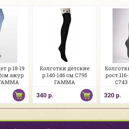
т р 18-19
Колготки детские
Колготки
22см ажур
р.140-146 см С795
рост 116
 ГАММА
ГАММА
С743
340 р.
320 р.