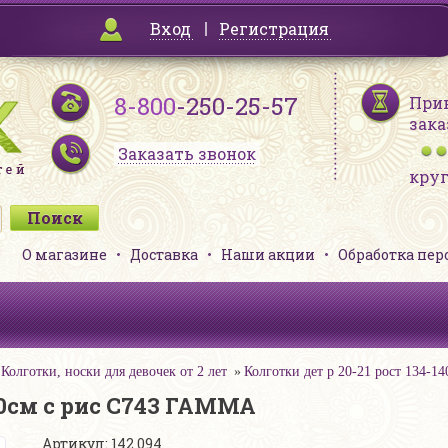
Вход
Регистрация
8-800
-250-25-57
При
зака
Заказать звонок
кру
О магазине
Доставка
Наши акции
Обработка пе
Колготки, носки для девочек от 2 лет
Колготки дет р 20-21 рост 134-
140см с рис С743 ГАММА
Артикул: 142 094