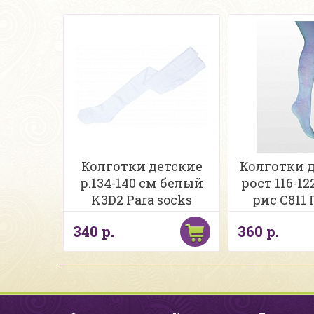
Колготки детские
Колготки де
р.134-140 см белый
рост 116-1
K3D2 Para socks
рис С811
340 р.
360 р.