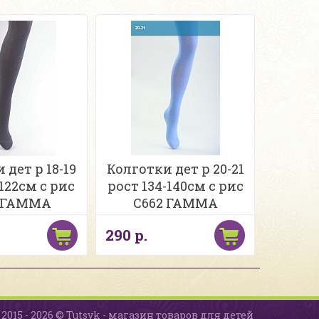
 дет р 18-19
Колготки дет р 20-21
-122см с рис
рост 134-140см с рис
 ГАММА
С662 ГАММА
290 р.
2015 - 2026 © Tutsyk - магазин товаров для детей