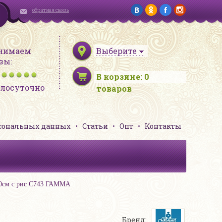
обратная связь
нимаем
Выберите
зы:
В корзине:
0
глосуточно
товаров
рсональных данных
Статьи
Опт
Контакты
140см с рис С743 ГАММА
Бренд: