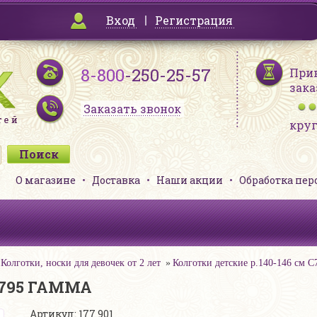
Вход
Регистрация
8-800
-250-25-57
При
зака
Заказать звонок
кру
О магазине
Доставка
Наши акции
Обработка пе
Колготки, носки для девочек от 2 лет
Колготки детские р.140-146 см
 С795 ГАММА
Артикул: 177 901