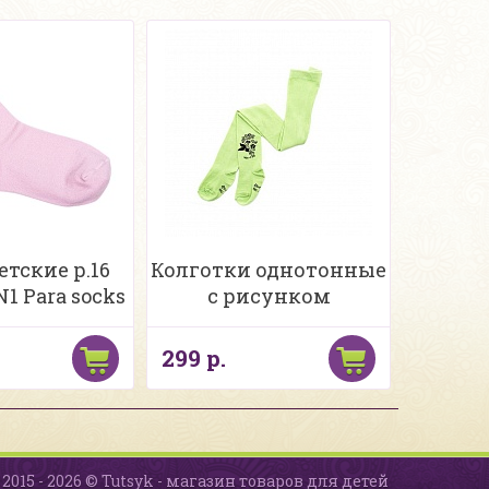
етские р.16
Колготки однотонные
1 Para socks
с рисунком
299 р.
2015 - 2026 © Tutsyk - магазин товаров для детей