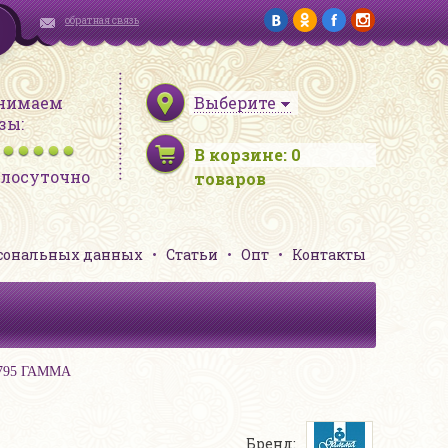
обратная связь
нимаем
Выберите
зы:
В корзине:
0
глосуточно
товаров
рсональных данных
Статьи
Опт
Контакты
 С795 ГАММА
Бренд: