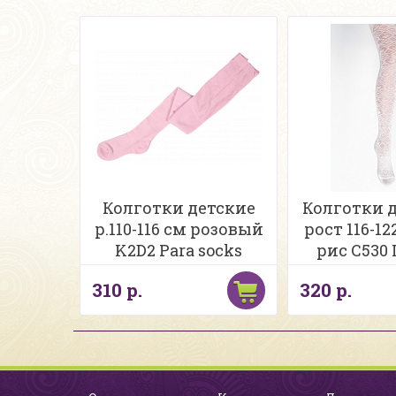
Колготки детские
Колготки де
р.110-116 см розовый
рост 116-1
K2D2 Para socks
рис С53
310 р.
320 р.