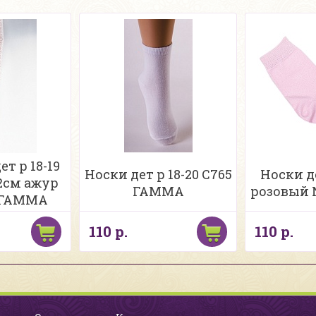
т р 18-19
Носки дет р 18-20 С765
Носки д
22см ажур
ГАММА
розовый N
0 ГАММА
110 р.
110 р.