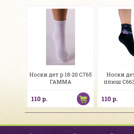
Носки дет р 18-20 С765
Носки дет
ГАММА
плюш С66
110 р.
110 р.