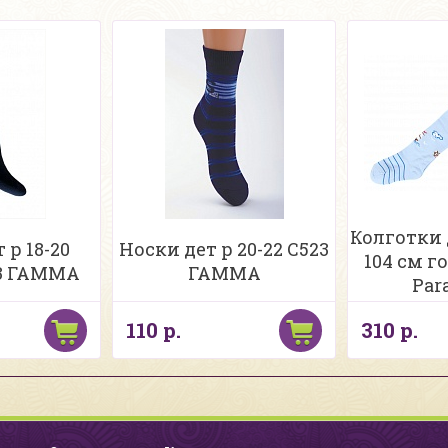
Колготки 
 р 18-20
Носки дет р 20-22 С523
104 см г
3 ГАММА
ГАММА
Par
110 р.
310 р.