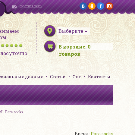
обратная связь
нимаем
Выберите
зы:
В корзине:
0
глосуточно
товаров
рсональных данных
Статьи
Опт
Контакты
1 Para socks
Бренд:
Para socks