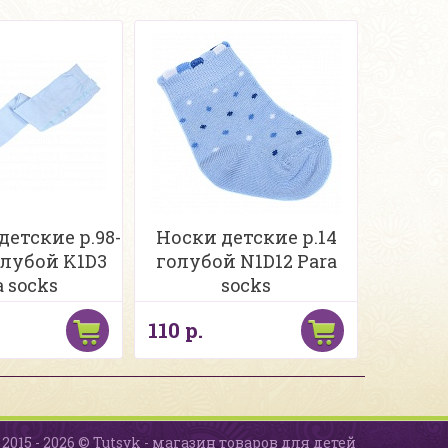
детские р.98-
Носки детские р.14
олубой K1D3
голубой N1D12 Para
a socks
socks
110 р.
2015 - 2026 © Tutsyk - магазин товаров для детей