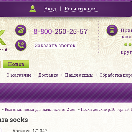
Вход
Регистрация
8-800
-250-25-57
При
зака
Заказать звонок
кру
О магазине
Доставка
Наши акции
Обработка пе
Колготки, носки для мальчиков от 2 лет
Носки детские р.16 черный N
ra socks
Артикул: 171 047