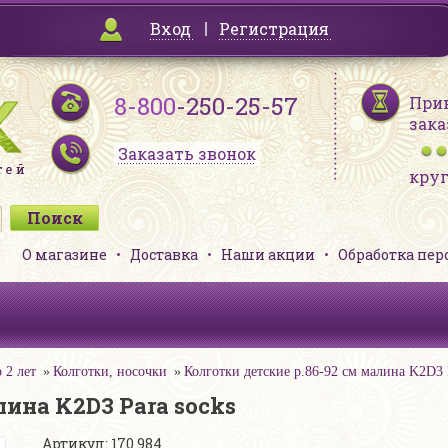
Вход
Регистрация
8-800
-250-25-57
При
зака
Заказать звонок
кру
О магазине
Доставка
Наши акции
Обработка пе
 2 лет
Колготки, носочки
Колготки детские р.86-92 см малина K2D3 
лина K2D3 Para socks
Артикул: 170 984