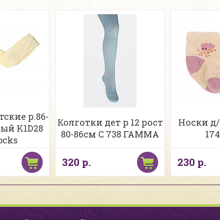
ские р.86-
Колготки дет р 12 рост
Носки д/д
вый K1D28
80-86см С 738 ГАММА
174
ocks
320 р.
230 р.