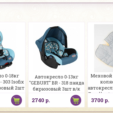
о 0-18кг
Меховой 
Автокресло 0-13кг
 303 Isofix
коля
"GEBURT" BR - 318 панда
зовый 2шт
автокресл
бирюзовый 3шт в/к
к
Eccellente
2740 р.
3700 р.