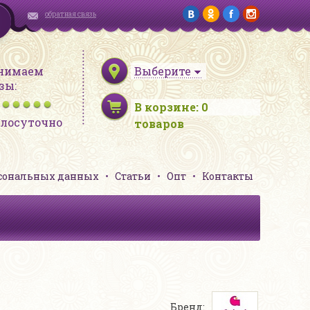
обратная связь
нимаем
Выберите
зы:
В корзине:
0
глосуточно
товаров
рсональных данных
Статьи
Опт
Контакты
Бренд: