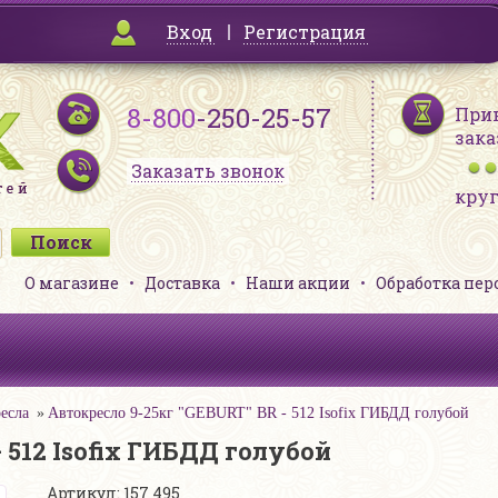
Вход
Регистрация
8-800
-250-25-57
При
зака
Заказать звонок
кру
О магазине
Доставка
Наши акции
Обработка пе
есла
Автокресло 9-25кг "GEBURT" BR - 512 Isofix ГИБДД голубой
 512 Isofix ГИБДД голубой
Артикул: 157 495