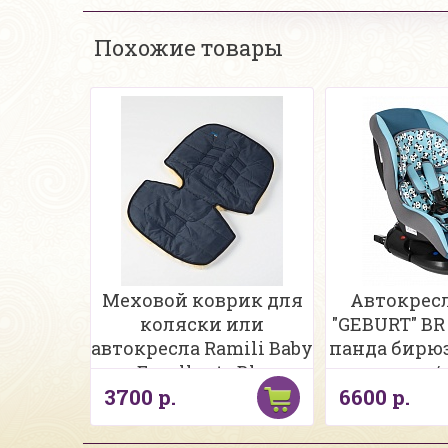
Похожие товары
Меховой коврик для
Автокресл
коляски или
"GEBURT" BR -
автокресла Ramili Baby
панда бирю
Eccellente Blu
в/
3700 р.
6600 р.