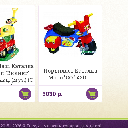
Маш. Каталка
Нордпласт Каталка
ип "Викинг"
Мото "GO!" 431011
ц. (муз.) (С
ЧКОЙ)
3030 р.
2015 - 2026 © Tutsyk - магазин товаров для детей