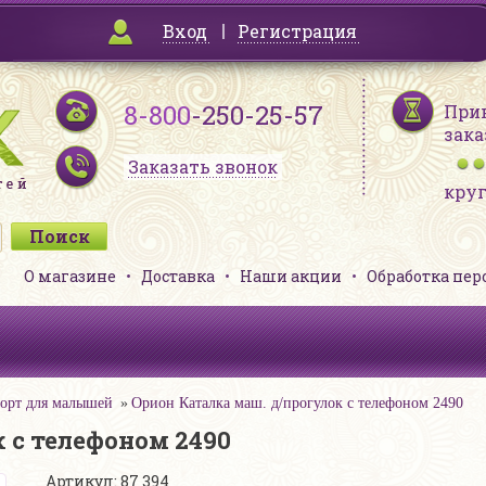
Вход
Регистрация
8-800
-250-25-57
При
зака
Заказать звонок
кру
О магазине
Доставка
Наши акции
Обработка пе
орт для малышей
Орион Каталка маш. д/прогулок с телефоном 2490
 с телефоном 2490
Артикул: 87 394