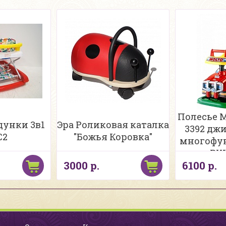
Полесье 
дунки 3в1
Эра Роликовая каталка
3392 дж
C2
"Божья Коровка"
многофунк
РУ
3000 р.
6100 р.