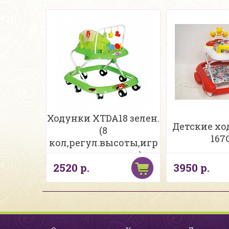
Ходунки XTDA18 зелен.
Детские хо
(8
167
кол,регул.высоты,игр
панель погрем)
2520 р.
3950 р.