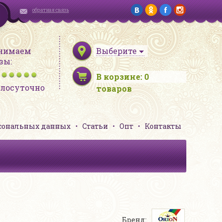
обратная связь
нимаем
Выберите
зы:
В корзине:
0
глосуточно
товаров
рсональных данных
Статьи
Опт
Контакты
Бренд: