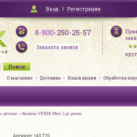
Вход
Регистрация
8-800
-250-25-57
При
зака
Заказать звонок
кру
О магазине
Доставка
Наши акции
Обработка пе
и детские
Коляска VERDI Merc 5 pc резин.
Артикул: 143 770