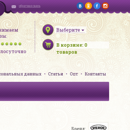
обратная связь
нимаем
Выберите
зы:
В корзине:
0
глосуточно
товаров
рсональных данных
Статьи
Опт
Контакты
Бренд: