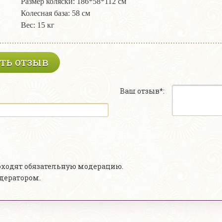
Размер коляски: 186*58*112 см
Колесная база: 58 см
Вес: 15 кг
ть отзыв
Ваш отзыв*:
роходят обязательную модерацию.
одератором.