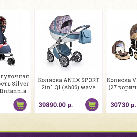
огулочная
Коляска ANEX SPORT
Коляска V
сть Silver
2in1 Q1 (Ab06) wave
(27 корич
 Britannia
39890.00 р.
30730 р.