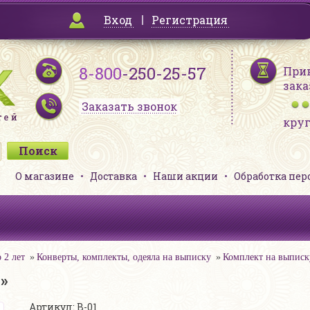
Вход
Регистрация
8-800
-250-25-57
При
зака
Заказать звонок
кру
О магазине
Доставка
Наши акции
Обработка пе
 2 лет
Конверты, комплекты, одеяла на выписку
Комплект на выписк
»
Артикул: В-01