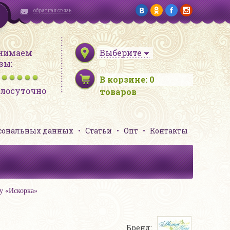
обратная связь
нимаем
Выберите
зы:
В корзине:
0
глосуточно
товаров
рсональных данных
Статьи
Опт
Контакты
у «Искорка»
Бренд: