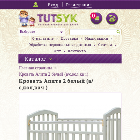
Вход
Регистрация
0
Выберите
О магазине
Доставка
Наши акции
Обработка персональных данных
Статьи
Опт
Контакты
Каталог
Главная страница
Кровать Алита 2 белый (а/с,кол,кач.)
Кровать Алита 2 белый (а/
с,кол,кач.)