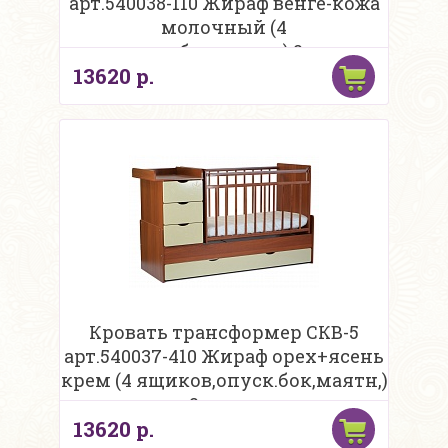
арт.540038-110 Жираф венге-кожа
молочный (4
ящ,опуск.бок,маятн,) 2 части
13620 р.
Кровать трансформер СКВ-5
арт.540037-410 Жираф орех+ясень
крем (4 ящиков,опуск.бок,маятн,)
2 части
13620 р.