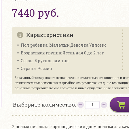
7440 руб.
Характеристики
Пол ребенка: Мальчик Девочка Унисекс
Возрастная группа: Ясельная 0 до 2 лет
Сезон: Круглогодично
Страна: Россия
Заказанный товар может незначительно отличаться от описания и изо
незначительные изменения в дизайне или упаковке и т.д., не влияющи
основные потребительские свойства и иные существенные элементы то
Выберите количество:
2 положения ложа с ортопедическим дном полозья для кач