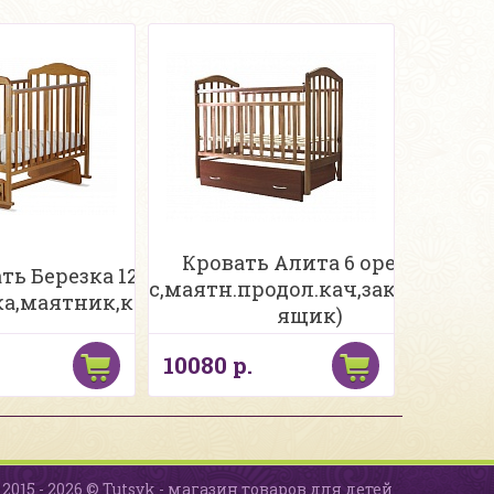
Кровать Алита 6 орех (а/
ть Березка 124006 бук
с,маятн.продол.кач,закрытый
ка,маятник,кач.накл.ПВХ,)
ящик)
10080 р.
2015 - 2026 © Tutsyk - магазин товаров для детей