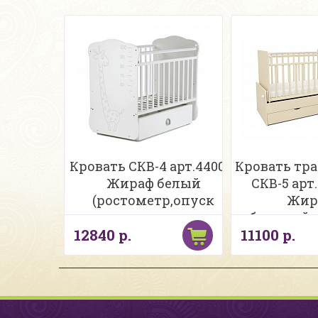
Кровать СКВ-4 арт.440001
Кровать тр
Жираф белый
СКВ-5 арт.
(ростометр,опуск
Жир
планка,маятн.попер.,закр
бежевый+
12840 р.
11100 р.
ящик,)
час
(опуск.бок
ящи