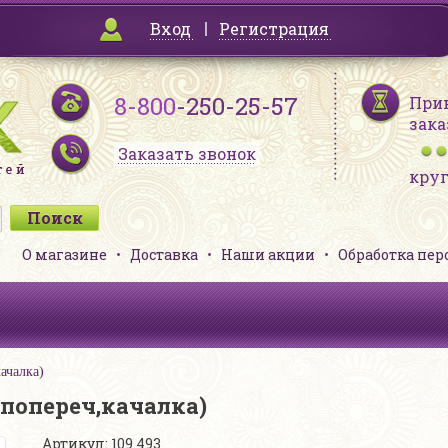
Вход
Регистрация
8-800
-250-25-57
При
зака
Заказать звонок
кру
О магазине
Доставка
Наши акции
Обработка пе
качалка)
.попереч,качалка)
Артикул: 109 493