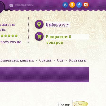
обратная связь
нимаем
Выберите
зы:
В корзине:
0
глосуточно
товаров
рсональных данных
Статьи
Опт
Контакты
Бренд: