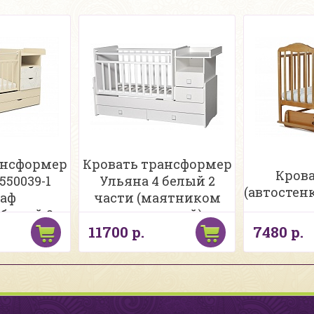
ансформер
Кровать трансформер
Крова
550039-1
Ульяна 4 белый 2
(автостен
аф
части (маятником
белый 2
поперечный)
11700 р.
7480 р.
ти
,маятн,3
ка)