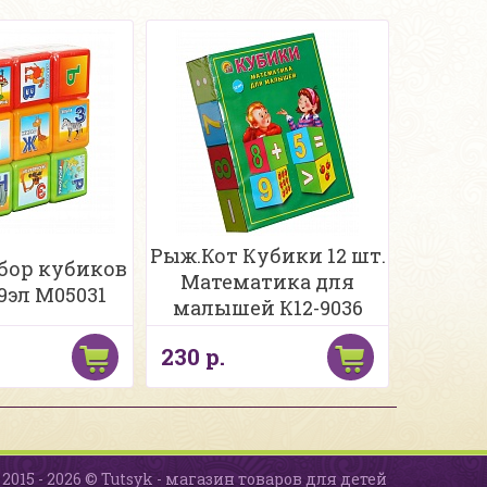
Рыж.Кот Кубики 12 шт.
бор кубиков
Математика для
9эл М05031
малышей К12-9036
230 р.
2015 - 2026 © Tutsyk - магазин товаров для детей