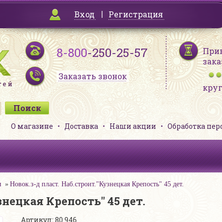
Вход
Регистрация
8-800
-250-25-57
При
зака
Заказать звонок
кру
О магазине
Доставка
Наши акции
Обработка пе
и
Новок.з-д пласт. Наб.строит."Кузнецкая Крепость" 45 дет.
знецкая Крепость" 45 дет.
Артикул: 80 946