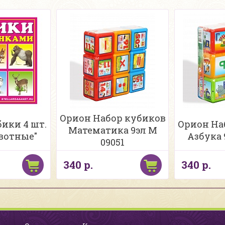
Орион Набор кубиков
ики 4 шт.
Орион На
Математика 9эл М
вотные"
Азбука 
09051
340 р.
340 р.