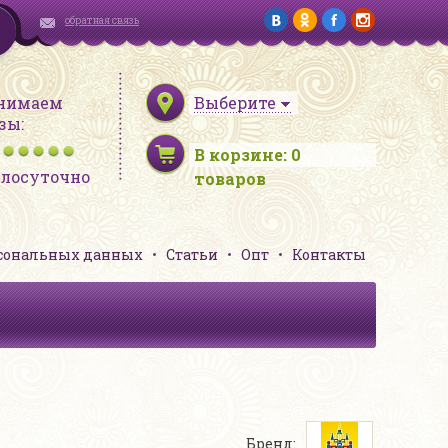
обратная связь
нимаем
Выберите
зы:
В корзине:
0
глосуточно
товаров
рсональных данных
Статьи
Опт
Контакты
Бренд: