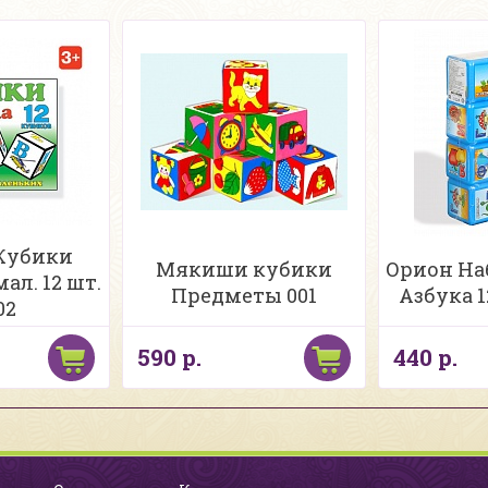
 Кубики
Мякиши кубики
Орион На
ал. 12 шт.
Предметы 001
Азбука 1
02
590 р.
440 р.