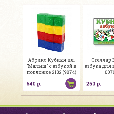
Абрико Кубики пл.
Стеллар
"Малыш" с азбукой в
азбука для м
подложке 2132 (9074)
007
640 р.
250 р.