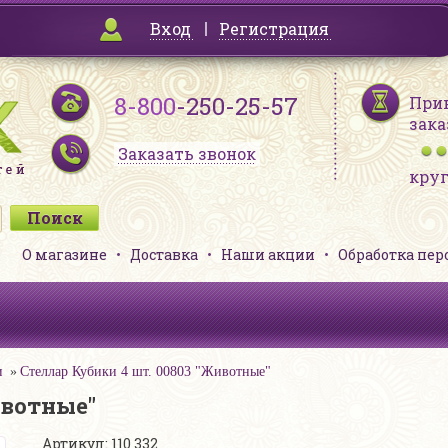
Вход
Регистрация
8-800
-250-25-57
При
зака
Заказать звонок
кру
О магазине
Доставка
Наши акции
Обработка пе
и
Стеллар Кубики 4 шт. 00803 "Животные"
ивотные"
Артикул: 110 332