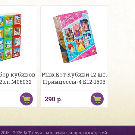
бор кубиков
Рыж.Кот Кубики 12 шт.
2эл. М06032
Принцессы-4 К12-1593
290 р.
2015 - 2026 © Tutsyk - магазин товаров для детей