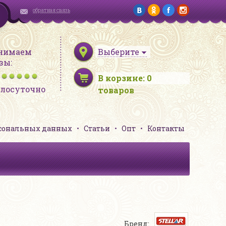
обратная связь
нимаем
Выберите
зы:
В корзине:
0
глосуточно
товаров
рсональных данных
Статьи
Опт
Контакты
Бренд: