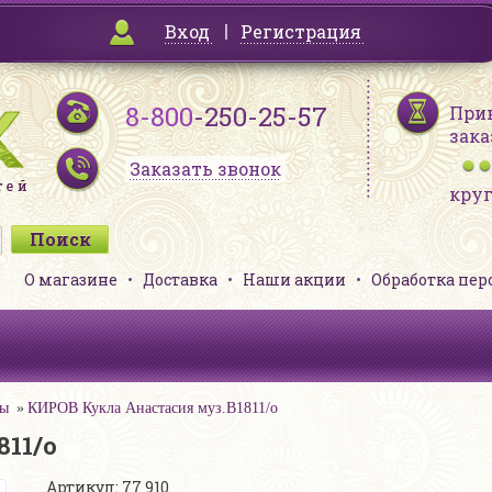
Вход
Регистрация
8-800
-250-25-57
При
зака
Заказать звонок
кру
О магазине
Доставка
Наши акции
Обработка пе
лы
КИРОВ Кукла Анастасия муз.В1811/о
811/о
Артикул: 77 910