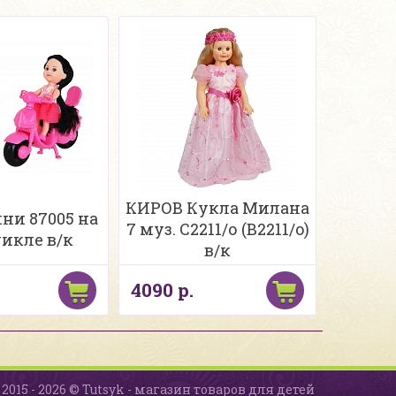
КИРОВ Кукла Милана
ни 87005 на
7 муз. С2211/о (B2211/o)
икле в/к
в/к
4090 р.
2015 - 2026 © Tutsyk - магазин товаров для детей