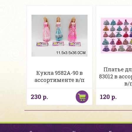
Платье дл
Кукла 9582A-90 в
83012 в асс
ассортименте в/п
в/
230 р.
120 р.