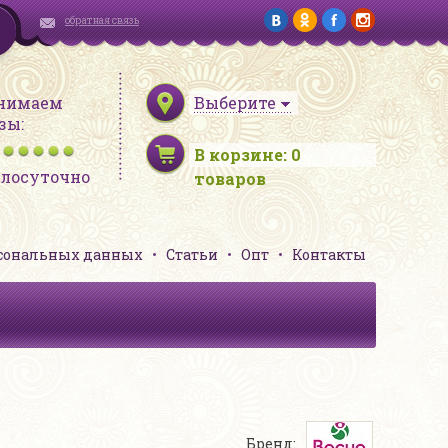
обратная связь
нимаем
Выберите
зы:
В корзине:
0
глосуточно
товаров
рсональных данных
Статьи
Опт
Контакты
Бренд: