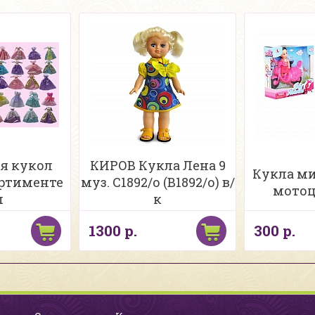
я кукол
КИРОВ Кукла Лена 9
Кукла ми
ортименте
муз. С1892/о (В1892/о) в/
мотоц
п
к
1300 р.
300 р.